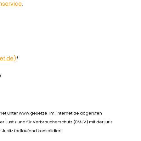
nservice
.
et.de)
*
*
ernet unter www.gesetze-im-internet.de abgerufen
 Justiz und für Verbraucherschutz (BMJV) mit der juris
stiz fortlaufend konsolidiert.