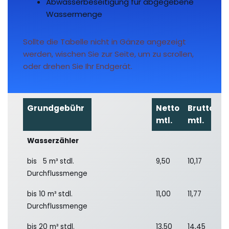
Abwasserbeseitigung für abgegebene
Wassermenge
Sollte die Tabelle nicht in Gänze angezeigt
werden, wischen Sie zur Seite, um zu scrollen,
oder drehen Sie Ihr Endgerät.
Grundgebühr
Netto
Brutto
mtl. 
mtl. 
Wasserzähler
bis 5 m³ stdl.
9,50
10,17
Durchflussmenge
bis 10 m³ stdl.
11,00
11,77
Durchflussmenge
bis 20 m³ stdl.
13,50
14,45