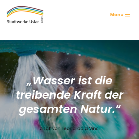
Menu
Zum
Inhalt
springen
„Wasser ist die
treibende Kraft der
gesamten Natur.“
Zitat von Leonardo a Vinci