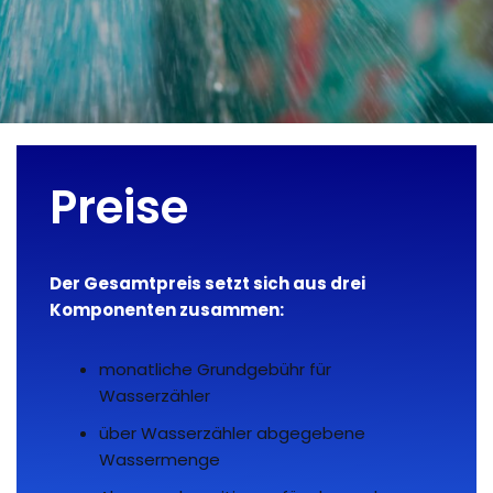
Preise
Der Gesamtpreis setzt sich aus drei
Komponenten zusammen:
monatliche Grundgebühr für
Wasserzähler
über Wasserzähler abgegebene
Wassermenge