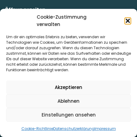
Öffnungszeiten
Unsere Mitarbeiter/innen stehen Ihnen kompetent und
Cookie-Zustimmung
beratend zur Seite!
verwalten
Montag:
07:00 – 12:00 Uhr
Um dir ein optimales Erlebnis zu bieten, verwenden wir
Dienstag:
07:00 – 12:00 Uhr & von 13:00 – 16:00 Uhr
Technologien wie Cookies, um Geräteinformationen zu speichern
Mittwoch:
07:00 – 12:00 Uhr
und/oder darauf zuzugreifen. Wenn du diesen Technologien
Donnerstag:
07:00 – 12:00 Uhr & von 13:00 – 16:00 Uhr
zustimmst, können wir Daten wie das Surfverhalten oder eindeutige
IDs auf dieser Website verarbeiten. Wenn du deine Zustimmung
Freitag:
07:00 – 12.00 Uhr
nicht erteilst oder zurückziehst, können bestimmte Merkmale und
Kontakt
Funktionen beeinträchtigt werden.
Stadtwerke Uslar GmbH
Alleestraße 6
Akzeptieren
37170 Uslar
Telefon: + 49 5571 – 8088 200
Ablehnen
Telefax: + 49 5571 – 4760
Einstellungen ansehen
E-Mail:
info@stadtwerke-uslar.de
Homepage:
www.stadtwerke-uslar.de
Cookie-Richtlinie
Datenschutzerklärung
Impressum
Impressum
|
Datenschutz