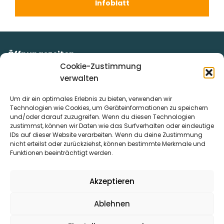
Infoblatt
Öffnungszeiten
Unsere Mitarbeiter/innen stehen Ihnen kompetent und
Cookie-Zustimmung
beratend zur Seite!
verwalten
Montag:
07:00 – 12:00 Uhr
Um dir ein optimales Erlebnis zu bieten, verwenden wir
Dienstag:
07:00 – 12:00 Uhr & von 13:00 – 16:00 Uhr
Technologien wie Cookies, um Geräteinformationen zu speichern
Mittwoch:
07:00 – 12:00 Uhr
und/oder darauf zuzugreifen. Wenn du diesen Technologien
Donnerstag:
07:00 – 12:00 Uhr & von 13:00 – 16:00 Uhr
zustimmst, können wir Daten wie das Surfverhalten oder eindeutige
IDs auf dieser Website verarbeiten. Wenn du deine Zustimmung
Freitag:
07:00 – 12.00 Uhr
nicht erteilst oder zurückziehst, können bestimmte Merkmale und
Kontakt
Funktionen beeinträchtigt werden.
Stadtwerke Uslar GmbH
Alleestraße 6
Akzeptieren
37170 Uslar
Telefon: + 49 5571 – 8088 200
Ablehnen
Telefax: + 49 5571 – 4760