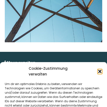
Öffnungszeiten
Unsere Mitarbeiter/innen stehen Ihnen kompetent und
Cookie-Zustimmung
beratend zur Seite!
verwalten
Montag:
07:00 – 12:00 Uhr
Um dir ein optimales Erlebnis zu bieten, verwenden wir
Dienstag:
07:00 – 12:00 Uhr & von 13:00 – 16:00 Uhr
Technologien wie Cookies, um Geräteinformationen zu speichern
Mittwoch:
07:00 – 12:00 Uhr
und/oder darauf zuzugreifen. Wenn du diesen Technologien
Donnerstag:
07:00 – 12:00 Uhr & von 13:00 – 16:00 Uhr
zustimmst, können wir Daten wie das Surfverhalten oder eindeutige
IDs auf dieser Website verarbeiten. Wenn du deine Zustimmung
Freitag:
07:00 – 12.00 Uhr
nicht erteilst oder zurückziehst, können bestimmte Merkmale und