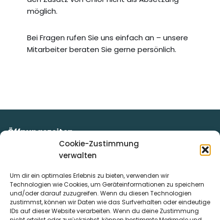
möglich.
Bei Fragen rufen Sie uns einfach an – unsere
Mitarbeiter beraten Sie gerne persönlich.
Öffnungszeiten
Unsere Mitarbeiter/innen stehen Ihnen kompetent und
Cookie-Zustimmung
beratend zur Seite!
verwalten
Montag:
07:00 – 12:00 Uhr
Um dir ein optimales Erlebnis zu bieten, verwenden wir
Dienstag:
07:00 – 12:00 Uhr & von 13:00 – 16:00 Uhr
Technologien wie Cookies, um Geräteinformationen zu speichern
Mittwoch:
07:00 – 12:00 Uhr
und/oder darauf zuzugreifen. Wenn du diesen Technologien
Donnerstag:
07:00 – 12:00 Uhr & von 13:00 – 16:00 Uhr
zustimmst, können wir Daten wie das Surfverhalten oder eindeutige
IDs auf dieser Website verarbeiten. Wenn du deine Zustimmung
Freitag:
07:00 – 12.00 Uhr
nicht erteilst oder zurückziehst, können bestimmte Merkmale und